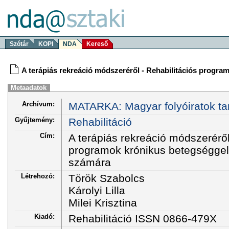
Szótár
KOPI
NDA
Kereső
A terápiás rekreáció módszeréről - Rehabilitációs progr
Metaadatok
Archívum:
MATARKA: Magyar folyóiratok ta
Gyűjtemény:
Rehabilitáció
Cím:
A terápiás rekreáció módszeréről
programok krónikus betegséggel
számára
Létrehozó:
Török Szabolcs
Károlyi Lilla
Milei Krisztina
Kiadó:
Rehabilitáció ISSN 0866-479X