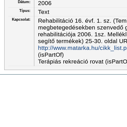
Dátum:
2006
Típus:
Text
Kapcsolat:
Rehabilitáció 16. évf. 1. sz. (T
megbetegedésekben szenvedő 
rehabilitációja 2006. 1sz. Mellékl
segítő termékek) 25-30. oldal UR
http://www.matarka.hu/cikk_list
(isPartOf)
Terápiás rekreáció rovat (isPartO