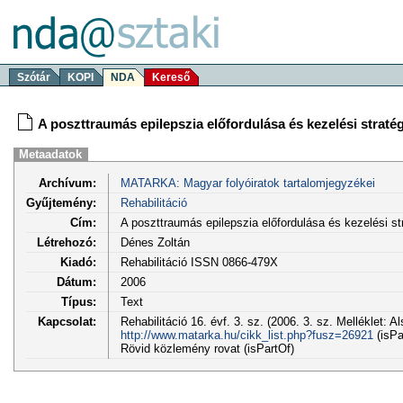
Szótár
KOPI
NDA
Kereső
A poszttraumás epilepszia előfordulása és kezelési stratég
Metaadatok
Archívum:
MATARKA: Magyar folyóiratok tartalomjegyzékei
Gyűjtemény:
Rehabilitáció
Cím:
A poszttraumás epilepszia előfordulása és kezelési st
Létrehozó:
Dénes Zoltán
Kiadó:
Rehabilitáció ISSN 0866-479X
Dátum:
2006
Típus:
Text
Kapcsolat:
Rehabilitáció 16. évf. 3. sz. (2006. 3. sz. Melléklet: 
http://www.matarka.hu/cikk_list.php?fusz=26921
(isPa
Rövid közlemény rovat (isPartOf)