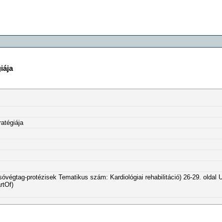
iája
ratégiája
Alsóvégtag-protézisek Tematikus szám: Kardiológiai rehabilitáció) 26-29. oldal 
rtOf)