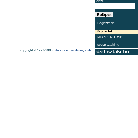
Jelszó
Regisztráció
Kapcsolat
MTA SZTAKI DSD
szotar.sztaki.hu
copyright © 1997-2005
mta sztaki
|
rendszergazda
dsd.sztaki.hu