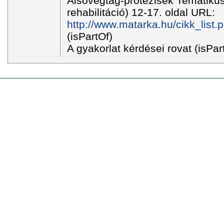
Alsóvégtag-protézisek Tematikus
rehabilitáció) 12-17. oldal URL:
http://www.matarka.hu/cikk_list
(isPartOf)
A gyakorlat kérdései rovat (isPar