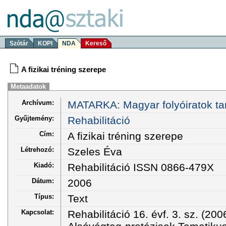
Szótár
KOPI
NDA
Kereső
A fizikai tréning szerepe
Metaadatok
Archívum:
MATARKA: Magyar folyóiratok ta
Gyűjtemény:
Rehabilitáció
Cím:
A fizikai tréning szerepe
Létrehozó:
Szeles Éva
Kiadó:
Rehabilitáció ISSN 0866-479X
Dátum:
2006
Típus:
Text
Kapcsolat:
Rehabilitáció 16. évf. 3. sz. (2006