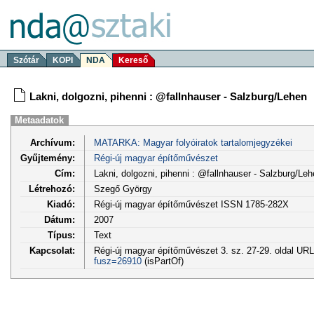
Szótár
KOPI
NDA
Kereső
Lakni, dolgozni, pihenni : @fallnhauser - Salzburg/Lehen
Metaadatok
Archívum:
MATARKA: Magyar folyóiratok tartalomjegyzékei
Gyűjtemény:
Régi-új magyar építőművészet
Cím:
Lakni, dolgozni, pihenni : @fallnhauser - Salzburg/Leh
Létrehozó:
Szegő György
Kiadó:
Régi-új magyar építőművészet ISSN 1785-282X
Dátum:
2007
Típus:
Text
Kapcsolat:
Régi-új magyar építőművészet 3. sz. 27-29. oldal UR
fusz=26910
(isPartOf)