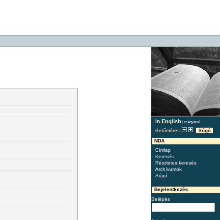
in English
|
magyarul
Betűméret:
Súgó
NDA
Címlap
Keresés
Részletes keresés
Archívumok
Súgó
Bejelentkezés
Belépés