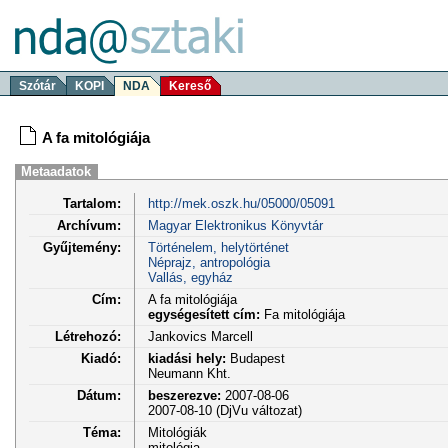
Szótár
KOPI
NDA
Kereső
A fa mitológiája
Metaadatok
Tartalom:
http://mek.oszk.hu/05000/05091
Archívum:
Magyar Elektronikus Könyvtár
Gyűjtemény:
Történelem, helytörténet
Néprajz, antropológia
Vallás, egyház
Cím:
A fa mitológiája
egységesített cím:
Fa mitológiája
Létrehozó:
Jankovics Marcell
Kiadó:
kiadási hely:
Budapest
Neumann Kht.
Dátum:
beszerezve:
2007-08-06
2007-08-10 (DjVu változat)
Téma:
Mitológiák
mitológia