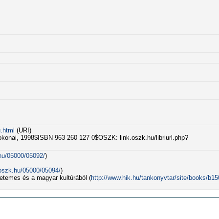
.html
(URI)
sokonai, 1998$ISBN 963 260 127 0$OSZK: link.oszk.hu/libriurl.php?
hu/05000/05092/
)
.oszk.hu/05000/05094/
)
temes és a magyar kultúrából (
http://www.hik.hu/tankonyvtar/site/books/b15