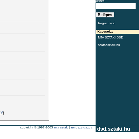
Jelszó
Regisztráció
Kapcsolat
MTA SZTAKI DSD
szotar.sztaki.hu
0/
)
copyright © 1997-2005
mta sztaki
|
rendszergazda
dsd.sztaki.hu