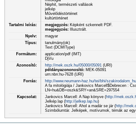
Néphit, természeti vallások
jelkép
Művelődéstörténet
kultúrtörténet
Tartalmi leírás:
megjegyzés:
Képként szkennelt PDF.
megjegyzés:
Illusztrált.
Nyelv:
magyar
Típus:
tanulmány(ok)
Text (DCMIType)
Formátum:
application/pdf (IMT)
DjVu
Azonosító:
http://mek.oszk.hu/05000/05091
(URI)
példányazononosító:
MEK-05091
urn:nbn:hu-7628 (URI)
Forrás:
http://www.neumann-haz.hu/tei/bhi/szakirodalom_hu
A fa mitológiája / Jankovics Marcell$Debrecen : C
LN=hu&DB=oszk&SRY=an&SRE=297554
Kapcsolat:
Jankovics Marcell: A Nap könyve (
http://mek.oszk.
Jelkép.lap (
http://jelkep.lap.hu
)
Jankovics Marcell: Ahol a madár se jár (
http://mek
Szimbólumtár. Jelképek, motívumok, témák az egye