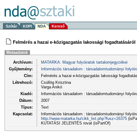
Szótár
KOPI
NDA
Kereső
Felmérés a hazai e-közigazgatás lakossági fogadtatásáról
Metaadatok
Archívum:
MATARKA: Magyar folyóiratok tartalomjegyzékei
Gyűjtemény:
Információs társadalom : társadalomtudományi folyóir
Cím:
Felmérés a hazai e-közigazgatás lakossági fogadtatás
Létrehozó:
Csüllög Krisztina
Varga Anikó
Kiadó:
Információs társadalom : társadalomtudományi folyói
Dátum:
2007
Típus:
Text
Kapcsolat:
Információs társadalom : társadalomtudományi folyóirat
http://www.matarka.hu/cikk_list.php?fusz=26375
(isPa
KUTATÁSI JELENTÉS rovat (isPartOf)