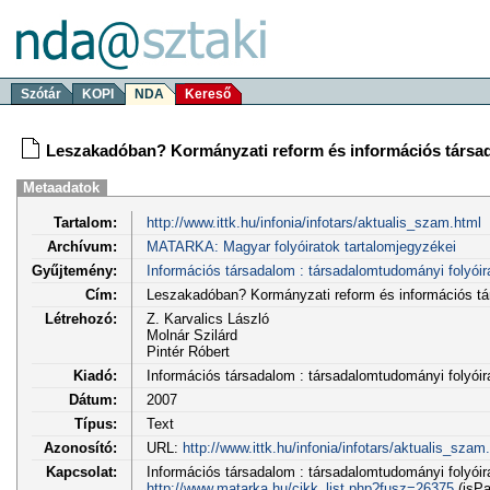
Szótár
KOPI
NDA
Kereső
Leszakadóban? Kormányzati reform és információs társ
Metaadatok
Tartalom:
http://www.ittk.hu/infonia/infotars/aktualis_szam.html
Archívum:
MATARKA: Magyar folyóiratok tartalomjegyzékei
Gyűjtemény:
Információs társadalom : társadalomtudományi folyóir
Cím:
Leszakadóban? Kormányzati reform és információs t
Létrehozó:
Z. Karvalics László
Molnár Szilárd
Pintér Róbert
Kiadó:
Információs társadalom : társadalomtudományi folyói
Dátum:
2007
Típus:
Text
Azonosító:
URL:
http://www.ittk.hu/infonia/infotars/aktualis_szam
Kapcsolat:
Információs társadalom : társadalomtudományi folyóirat
http://www.matarka.hu/cikk_list.php?fusz=26375
(isPa