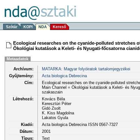
Szótár
KOPI
NDA
Kereső
Ecological researches on the cyanide-polluted stretches 
Ökológiai kutatások a Keleti- és Nyugati-főcsatorna ciani
Metaadatok
Archívum:
MATARKA: Magyar folyóiratok tartalomjegyzékei
Gyűjtemény:
Acta biologica Debrecina
Cím:
Ecological researches on the cyanide-polluted stretch
Main Channel = Ökológiai kutatások a Keleti- és Nyug
szakaszain
Létrehozó:
Kovács Béla
Keresztúri Péter
Gidó Zsolt
K. Kiss Magdolna
Lakatos Gyula
Kiadó:
Acta biologica Debrecina ISSN 0567-7327
Dátum:
2001
Típus:
Text