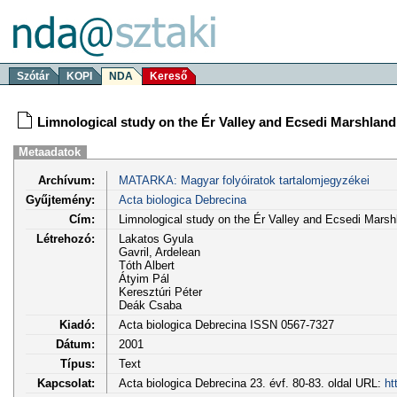
Szótár
KOPI
NDA
Kereső
Limnological study on the Ér Valley and Ecsedi Marshland 
Metaadatok
Archívum:
MATARKA: Magyar folyóiratok tartalomjegyzékei
Gyűjtemény:
Acta biologica Debrecina
Cím:
Limnological study on the Ér Valley and Ecsedi Marshl
Létrehozó:
Lakatos Gyula
Gavril, Ardelean
Tóth Albert
Átyim Pál
Keresztúri Péter
Deák Csaba
Kiadó:
Acta biologica Debrecina ISSN 0567-7327
Dátum:
2001
Típus:
Text
Kapcsolat:
Acta biologica Debrecina 23. évf. 80-83. oldal URL:
ht