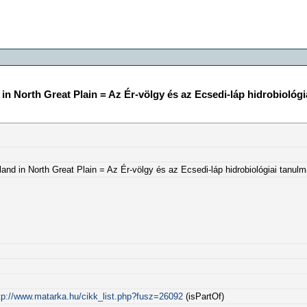
in North Great Plain = Az Ér-völgy és az Ecsedi-láp hidrobiológ
and in North Great Plain = Az Ér-völgy és az Ecsedi-láp hidrobiológiai tanu
tp://www.matarka.hu/cikk_list.php?fusz=26092
(isPartOf)