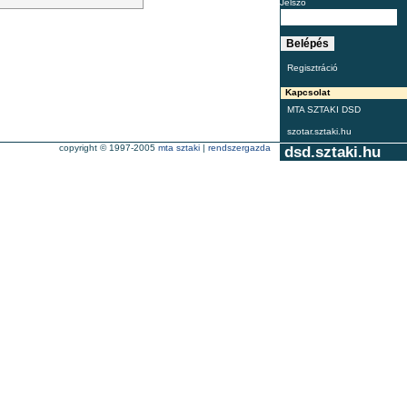
Jelszó
Regisztráció
Kapcsolat
MTA SZTAKI DSD
szotar.sztaki.hu
copyright © 1997-2005
mta sztaki
|
rendszergazda
dsd.sztaki.hu