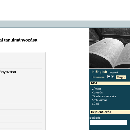
iai tanulmányozása
lmányozása
in English
|
magyarul
Betűméret:
Súgó
NDA
Címlap
Keresés
Részletes keresés
Archívumok
Súgó
Bejelentkezés
Belépés