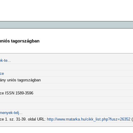
uniós tagországban
k-te...
nce
ány uniós tagországban
nce ISSN 1589-3596
menyek-telj...
ce 1. sz. 31-39. oldal URL:
http://www.matarka.hu/cikk_list.php?fusz=26352
(