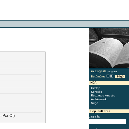
in English
|
magyarul
Betűméret:
Súgó
NDA
Címlap
Keresés
Részletes keresés
Archívumok
Súgó
Bejelentkezés
isPartOf)
Belépés