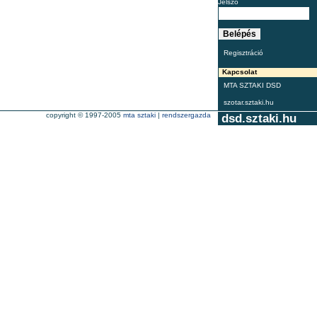
Jelszó
Regisztráció
Kapcsolat
MTA SZTAKI DSD
szotar.sztaki.hu
copyright © 1997-2005
mta sztaki
|
rendszergazda
dsd.sztaki.hu