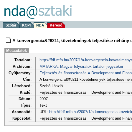
Szótár
KOPI
NDA
Kereső
A konvergencia&#8211;követelmények teljesítése néhány 
Metaadatok
Tartalom:
http://ffdf.mfb.hu/2007/1/a-konvergencia-kovetelmenye
Archívum:
MATARKA: Magyar folyóiratok tartalomjegyzékei
Gyűjtemény:
Fejlesztés és finanszírozás = Development and Fina
Cím:
A konvergencia&#8211;követelmények teljesítése néh
Létrehozó:
Szabó László
Kiadó:
Fejlesztés és finanszírozás = Development and Fina
Dátum:
2007
Típus:
Text
Azonosító:
URL:
http://ffdf.mfb.hu/2007/1/a-konvergencia-kovetel
Kapcsolat:
Fejlesztés és finanszírozás = Development and Finan