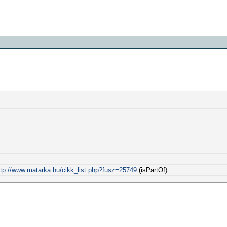
ttp://www.matarka.hu/cikk_list.php?fusz=25749
(isPartOf)