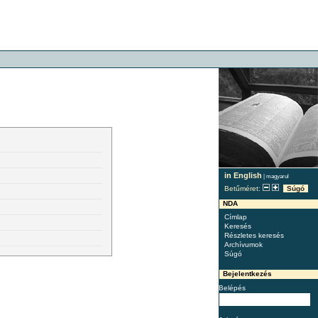
in English
|
magyarul
Betűméret:
Súgó
NDA
Címlap
Keresés
Részletes keresés
Archívumok
Súgó
Bejelentkezés
Belépés