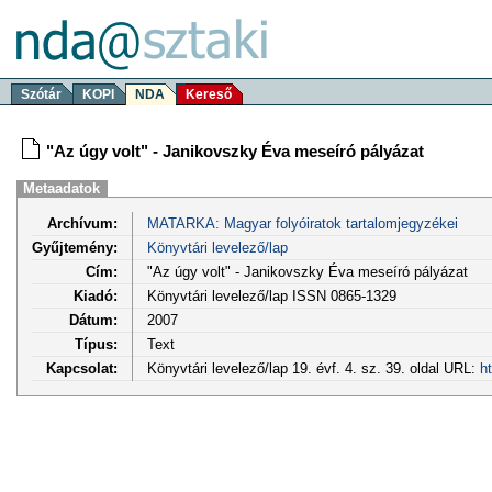
Szótár
KOPI
NDA
Kereső
"Az úgy volt" - Janikovszky Éva meseíró pályázat
Metaadatok
Archívum:
MATARKA: Magyar folyóiratok tartalomjegyzékei
Gyűjtemény:
Könyvtári levelező/lap
Cím:
"Az úgy volt" - Janikovszky Éva meseíró pályázat
Kiadó:
Könyvtári levelező/lap ISSN 0865-1329
Dátum:
2007
Típus:
Text
Kapcsolat:
Könyvtári levelező/lap 19. évf. 4. sz. 39. oldal URL:
h