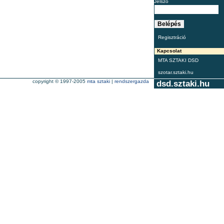
Jelszó
Regisztráció
Kapcsolat
MTA SZTAKI DSD
szotar.sztaki.hu
copyright © 1997-2005
mta sztaki
|
rendszergazda
dsd.sztaki.hu