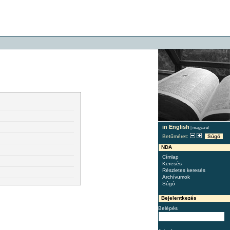
in English
|
magyarul
Betűméret:
Súgó
NDA
Címlap
Keresés
Részletes keresés
Archívumok
Súgó
Bejelentkezés
Belépés