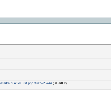
matarka.hu/cikk_list.php?fusz=25744
(isPartOf)