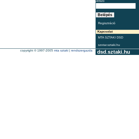
Jelszó
Regisztráció
Kapcsolat
MTA SZTAKI DSD
szotar.sztaki.hu
copyright © 1997-2005
mta sztaki
|
rendszergazda
dsd.sztaki.hu