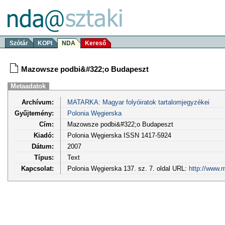
Szótár
KOPI
NDA
Kereső
Mazowsze podbi&#322;o Budapeszt
Metaadatok
Archívum:
MATARKA: Magyar folyóiratok tartalomjegyzékei
Gyűjtemény:
Polonia Węgierska
Cím:
Mazowsze podbi&#322;o Budapeszt
Kiadó:
Polonia Węgierska ISSN 1417-5924
Dátum:
2007
Típus:
Text
Kapcsolat:
Polonia Węgierska 137. sz. 7. oldal URL:
http://www.