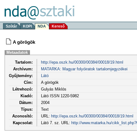
Szótár
KOPI
NDA
Kereső
A görögök
Metaadatok
Tartalom:
http://epa.oszk.hu/00300/00384/00018/19.html
Archívum:
MATARKA: Magyar folyóiratok tartalomjegyzékei
Gyűjtemény:
Látó
Cím:
A görögök
Létrehozó:
Gulyás Miklós
Kiadó:
Látó ISSN 1220-5982
Dátum:
2004
Típus:
Text
Azonosító:
URL:
http://epa.oszk.hu/00300/00384/00018/19.html
Kapcsolat:
Látó 7. sz. URL:
http://www.matarka.hu/cikk_list.php