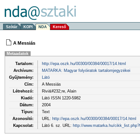
Szótár
KOPI
NDA
Kereső
A Messiás
Metaadatok
Tartalom:
http://epa.oszk.hu/00300/00384/00017/14.html
Archívum:
MATARKA: Magyar folyóiratok tartalomjegyzékei
Gyűjtemény:
Látó
Cím:
A Messiás
Létrehozó:
Rivi&#232;re, Alain
Kiadó:
Látó ISSN 1220-5982
Dátum:
2004
Típus:
Text
Azonosító:
URL:
http://epa.oszk.hu/00300/00384/00017/14.html
Kapcsolat:
Látó 6. sz. URL:
http://www.matarka.hu/cikk_list.php