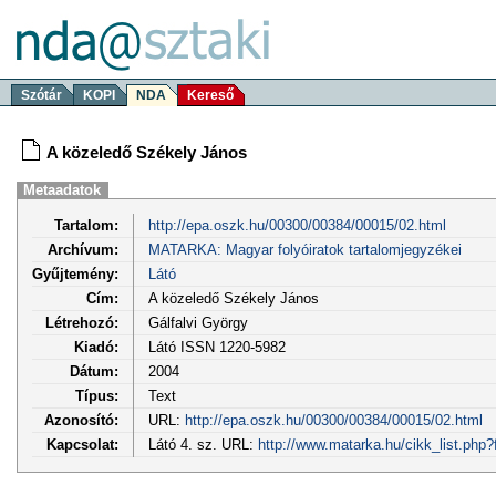
Szótár
KOPI
NDA
Kereső
A közeledő Székely János
Metaadatok
Tartalom:
http://epa.oszk.hu/00300/00384/00015/02.html
Archívum:
MATARKA: Magyar folyóiratok tartalomjegyzékei
Gyűjtemény:
Látó
Cím:
A közeledő Székely János
Létrehozó:
Gálfalvi György
Kiadó:
Látó ISSN 1220-5982
Dátum:
2004
Típus:
Text
Azonosító:
URL:
http://epa.oszk.hu/00300/00384/00015/02.html
Kapcsolat:
Látó 4. sz. URL:
http://www.matarka.hu/cikk_list.php