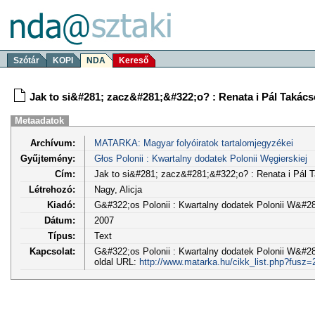
Szótár
KOPI
NDA
Kereső
Jak to si&#281; zacz&#281;&#322;o? : Renata i Pál Takác
Metaadatok
Archívum:
MATARKA: Magyar folyóiratok tartalomjegyzékei
Gyűjtemény:
Głos Polonii : Kwartalny dodatek Polonii Węgierskiej
Cím:
Jak to si&#281; zacz&#281;&#322;o? : Renata i Pál 
Létrehozó:
Nagy, Alicja
Kiadó:
G&#322;os Polonii : Kwartalny dodatek Polonii W&#28
Dátum:
2007
Típus:
Text
Kapcsolat:
G&#322;os Polonii : Kwartalny dodatek Polonii W&#281;
oldal URL:
http://www.matarka.hu/cikk_list.php?fusz