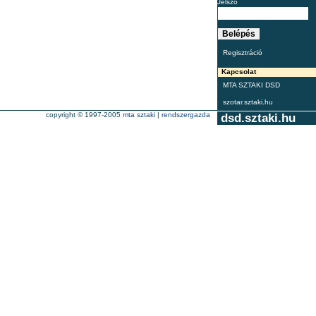
Jelszó
Regisztráció
Kapcsolat
MTA SZTAKI DSD
szotar.sztaki.hu
copyright © 1997-2005
mta sztaki
|
rendszergazda
dsd.sztaki.hu