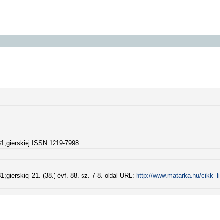
1;gierskiej ISSN 1219-7998
gierskiej 21. (38.) évf. 88. sz. 7-8. oldal URL:
http://www.matarka.hu/cikk_l