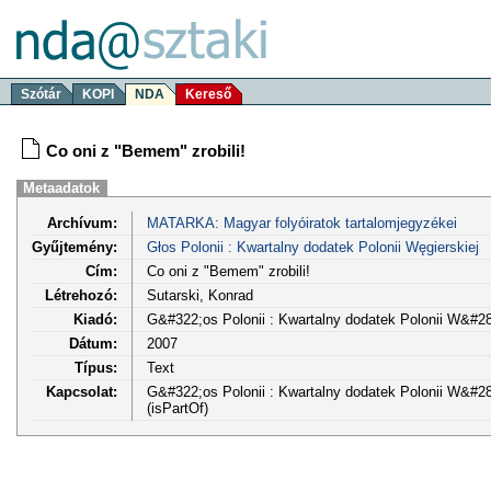
Szótár
KOPI
NDA
Kereső
Co oni z "Bemem" zrobili!
Metaadatok
Archívum:
MATARKA: Magyar folyóiratok tartalomjegyzékei
Gyűjtemény:
Głos Polonii : Kwartalny dodatek Polonii Węgierskiej
Cím:
Co oni z "Bemem" zrobili!
Létrehozó:
Sutarski, Konrad
Kiadó:
G&#322;os Polonii : Kwartalny dodatek Polonii W&#28
Dátum:
2007
Típus:
Text
Kapcsolat:
G&#322;os Polonii : Kwartalny dodatek Polonii W&#281;
(isPartOf)