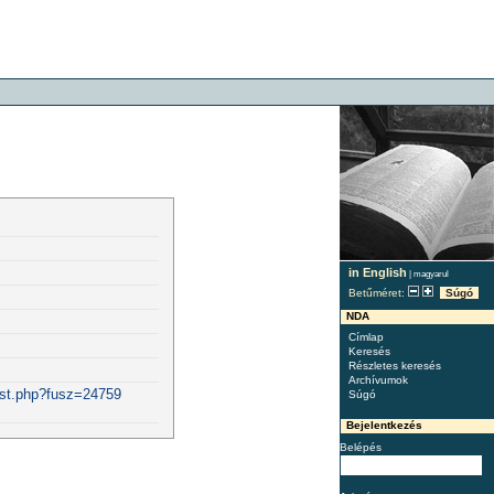
in English
|
magyarul
Betűméret:
Súgó
NDA
Címlap
Keresés
Részletes keresés
Archívumok
ist.php?fusz=24759
Súgó
Bejelentkezés
Belépés