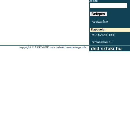
Jelszó
Regisztráció
Kapcsolat
MTA SZTAKI DSD
szotar.sztaki.hu
copyright © 1997-2005
mta sztaki
|
rendszergazda
dsd.sztaki.hu