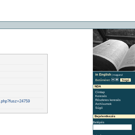
in English
|
magyarul
Betűméret:
Súgó
NDA
Címlap
Keresés
Részletes keresés
st.php?fusz=24759
Archívumok
Súgó
Bejelentkezés
Belépés