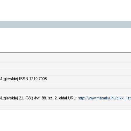
1;gierskiej ISSN 1219-7998
gierskiej 21. (38.) évf. 88. sz. 2. oldal URL:
http://www.matarka.hu/cikk_li