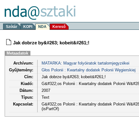
Szótár
KOPI
NDA
Kereső
Jak dobrze by&#263; kobeit&#261;!
Metaadatok
Archívum:
MATARKA: Magyar folyóiratok tartalomjegyzékei
Gyűjtemény:
Głos Polonii : Kwartalny dodatek Polonii Węgierskiej
Cím:
Jak dobrze by&#263; kobeit&#261;!
Kiadó:
G&#322;os Polonii : Kwartalny dodatek Polonii W&#28
Dátum:
2007
Típus:
Text
Kapcsolat:
G&#322;os Polonii : Kwartalny dodatek Polonii W&#281;
(isPartOf)