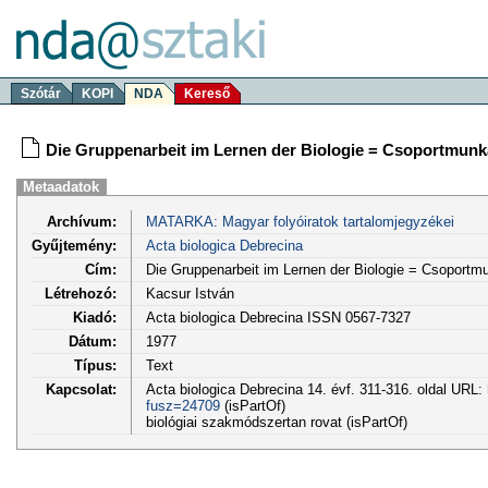
Szótár
KOPI
NDA
Kereső
Die Gruppenarbeit im Lernen der Biologie = Csoportmunka
Metaadatok
Archívum:
MATARKA: Magyar folyóiratok tartalomjegyzékei
Gyűjtemény:
Acta biologica Debrecina
Cím:
Die Gruppenarbeit im Lernen der Biologie = Csoportmu
Létrehozó:
Kacsur István
Kiadó:
Acta biologica Debrecina ISSN 0567-7327
Dátum:
1977
Típus:
Text
Kapcsolat:
Acta biologica Debrecina 14. évf. 311-316. oldal URL:
fusz=24709
(isPartOf)
biológiai szakmódszertan rovat (isPartOf)