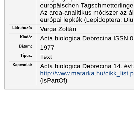
europäischen Tagschmetterlinge 
Az area-analitikus módszer az ál
európai lepkék (Lepidoptera: Di
Létrehozó:
Varga Zoltán
Kiadó:
Acta biologica Debrecina ISSN 
Dátum:
1977
Típus:
Text
Kapcsolat:
Acta biologica Debrecina 14. évf
http://www.matarka.hu/cikk_list
(isPartOf)