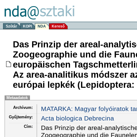
Szótár
KOPI
NDA
Kereső
Das Prinzip der areal-analyt
Zoogeographie und die Faune
europäischen Tagschmetterlin
Az area-analitikus módszer az
európai lepkék (Lepidoptera:
Metaadatok
Archívum:
MATARKA: Magyar folyóiratok ta
Gyűjtemény:
Acta biologica Debrecina
Cím:
Das Prinzip der areal-analytisch
Zoogeographie und die Faunelem