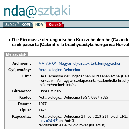
Szótár
KOPI
NDA
Kereső
Die Eiermasse der ungarischen Kurzzehenlerche (Calandre
székipacsirta (Calandrella brachydactyla hungarica Horvát
Metaadatok
Archívum:
MATARKA: Magyar folyóiratok tartalomjegyzékei
Gyűjtemény:
Acta biologica Debrecina
Cím:
Die Eiermasse der ungarischen Kurzzehenlerche (Cala
Horváth) = A magyar székipacsirta (Calandrella brach
tojásméreteinek leírása
Létrehozó:
Endes Mihály
Kiadó:
Acta biologica Debrecina ISSN 0567-7327
Dátum:
1977
Típus:
Text
Kapcsolat:
Acta biologica Debrecina 14. évf. 213-214. oldal URL:
fusz=24709
(isPartOf)
rendszertan és evolució rovat (isPartOf)