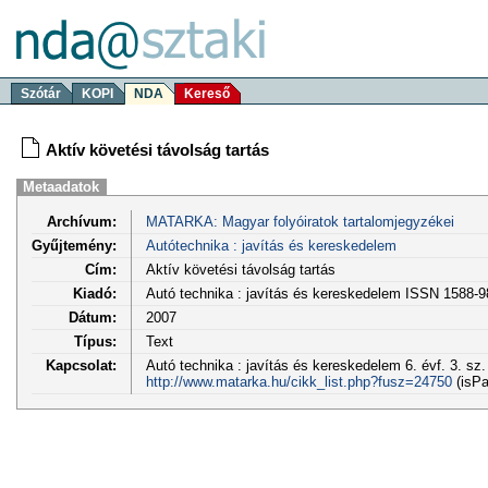
Szótár
KOPI
NDA
Kereső
Aktív követési távolság tartás
Metaadatok
Archívum:
MATARKA: Magyar folyóiratok tartalomjegyzékei
Gyűjtemény:
Autótechnika : javítás és kereskedelem
Cím:
Aktív követési távolság tartás
Kiadó:
Autó technika : javítás és kereskedelem ISSN 1588-
Dátum:
2007
Típus:
Text
Kapcsolat:
Autó technika : javítás és kereskedelem 6. évf. 3. sz.
http://www.matarka.hu/cikk_list.php?fusz=24750
(isPa