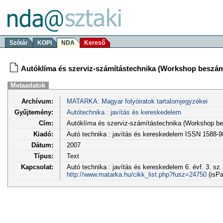
Szótár
KOPI
NDA
Kereső
Autóklíma és szerviz-számítástechnika (Workshop beszá
Metaadatok
Archívum:
MATARKA: Magyar folyóiratok tartalomjegyzékei
Gyűjtemény:
Autótechnika : javítás és kereskedelem
Cím:
Autóklíma és szerviz-számítástechnika (Workshop b
Kiadó:
Autó technika : javítás és kereskedelem ISSN 1588-
Dátum:
2007
Típus:
Text
Kapcsolat:
Autó technika : javítás és kereskedelem 6. évf. 3. sz.
http://www.matarka.hu/cikk_list.php?fusz=24750
(isPa