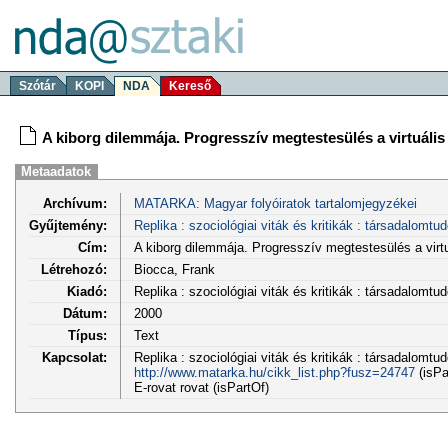
Szótár
KOPI
NDA
Kereső
A kiborg dilemmája. Progresszív megtestesülés a virtuáli
Metaadatok
Archívum:
MATARKA: Magyar folyóiratok tartalomjegyzékei
Gyűjtemény:
Replika : szociológiai viták és kritikák : társadalomtu
Cím:
A kiborg dilemmája. Progresszív megtestesülés a virt
Létrehozó:
Biocca, Frank
Kiadó:
Replika : szociológiai viták és kritikák : társadalomt
Dátum:
2000
Típus:
Text
Kapcsolat:
Replika : szociológiai viták és kritikák : társadalomt
http://www.matarka.hu/cikk_list.php?fusz=24747
(isPa
E-rovat rovat (isPartOf)