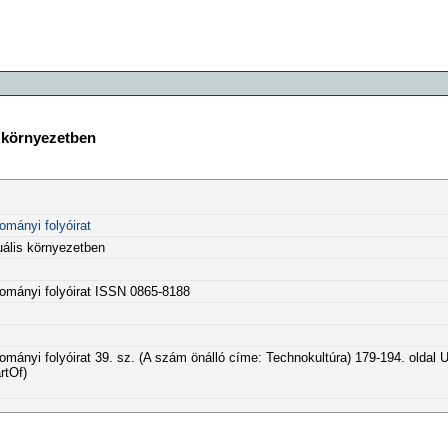
s környezetben
dományi folyóirat
uális környezetben
udományi folyóirat ISSN 0865-8188
udományi folyóirat 39. sz. (A szám önálló címe: Technokultúra) 179-194. oldal 
rtOf)