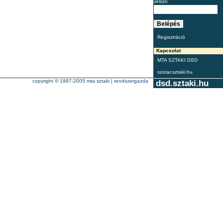
Jelszó
Regisztráció
Kapcsolat
MTA SZTAKI DSD
szotar.sztaki.hu
copyright © 1997-2005
mta sztaki
|
rendszergazda
dsd.sztaki.hu