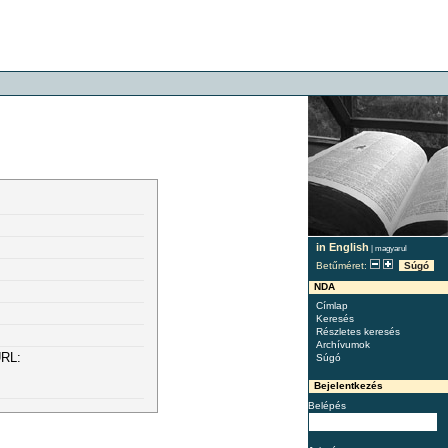
in English
|
magyarul
Betűméret:
Súgó
NDA
Címlap
Keresés
Részletes keresés
Archívumok
URL:
Súgó
Bejelentkezés
Belépés