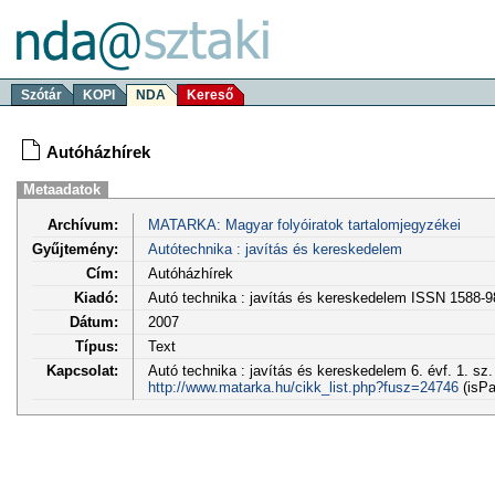
Szótár
KOPI
NDA
Kereső
Autóházhírek
Metaadatok
Archívum:
MATARKA: Magyar folyóiratok tartalomjegyzékei
Gyűjtemény:
Autótechnika : javítás és kereskedelem
Cím:
Autóházhírek
Kiadó:
Autó technika : javítás és kereskedelem ISSN 1588-
Dátum:
2007
Típus:
Text
Kapcsolat:
Autó technika : javítás és kereskedelem 6. évf. 1. sz.
http://www.matarka.hu/cikk_list.php?fusz=24746
(isPa