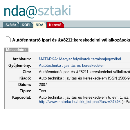
Szótár
KOPI
NDA
Kereső
Autófenntartó ipari és &#8211;kereskedelmi vállalkozásoka
Metaadatok
Archívum:
MATARKA: Magyar folyóiratok tartalomjegyzékei
Gyűjtemény:
Autótechnika : javítás és kereskedelem
Cím:
Autófenntartó ipari és &#8211;kereskedelmi vállalkozá
Kiadó:
Autó technika : javítás és kereskedelem ISSN 1588-
Dátum:
2007
Típus:
Text
Kapcsolat:
Autó technika : javítás és kereskedelem 6. évf. 1. sz.
http://www.matarka.hu/cikk_list.php?fusz=24746
(isPa