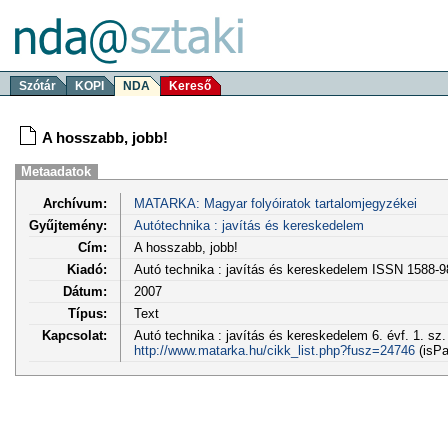
Szótár
KOPI
NDA
Kereső
A hosszabb, jobb!
Metaadatok
Archívum:
MATARKA: Magyar folyóiratok tartalomjegyzékei
Gyűjtemény:
Autótechnika : javítás és kereskedelem
Cím:
A hosszabb, jobb!
Kiadó:
Autó technika : javítás és kereskedelem ISSN 1588-
Dátum:
2007
Típus:
Text
Kapcsolat:
Autó technika : javítás és kereskedelem 6. évf. 1. sz.
http://www.matarka.hu/cikk_list.php?fusz=24746
(isPa