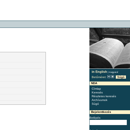
in English
|
magyarul
Betűméret:
Súgó
NDA
Címlap
Keresés
Részletes keresés
Archívumok
Súgó
Bejelentkezés
Belépés