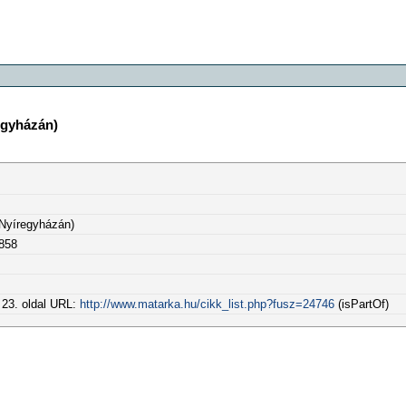
egyházán)
 Nyíregyházán)
9858
. 23. oldal URL:
http://www.matarka.hu/cikk_list.php?fusz=24746
(isPartOf)