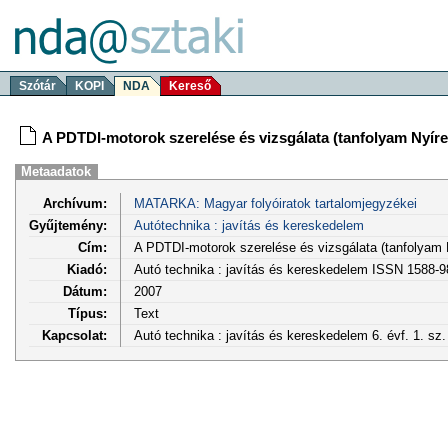
Szótár
KOPI
NDA
Kereső
A PDTDI-motorok szerelése és vizsgálata (tanfolyam Nyír
Metaadatok
Archívum:
MATARKA: Magyar folyóiratok tartalomjegyzékei
Gyűjtemény:
Autótechnika : javítás és kereskedelem
Cím:
A PDTDI-motorok szerelése és vizsgálata (tanfolyam
Kiadó:
Autó technika : javítás és kereskedelem ISSN 1588-
Dátum:
2007
Típus:
Text
Kapcsolat:
Autó technika : javítás és kereskedelem 6. évf. 1. sz