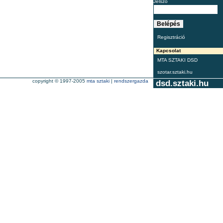
Jelszó
Regisztráció
Kapcsolat
MTA SZTAKI DSD
szotar.sztaki.hu
copyright © 1997-2005
mta sztaki
|
rendszergazda
dsd.sztaki.hu