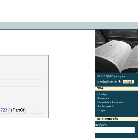
in English
|
magyarul
Betűméret:
Súgó
NDA
Címlap
Keresés
Részletes keresés
Archívumok
4723
(isPartOf)
Súgó
Bejelentkezés
Belépés