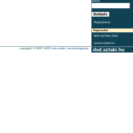
Jelszó
Regisztráció
Kapcsolat
MTA SZTAKI DSD
szotar.sztaki.hu
copyright © 1997-2005
mta sztaki
|
rendszergazda
dsd.sztaki.hu