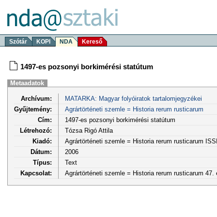
Szótár
KOPI
NDA
Kereső
1497-es pozsonyi borkimérési statútum
Metaadatok
Archívum:
MATARKA: Magyar folyóiratok tartalomjegyzékei
Gyűjtemény:
Agrártörténeti szemle = Historia rerum rusticarum
Cím:
1497-es pozsonyi borkimérési statútum
Létrehozó:
Tózsa Rigó Attila
Kiadó:
Agrártörténeti szemle = Historia rerum rusticarum IS
Dátum:
2006
Típus:
Text
Kapcsolat:
Agrártörténeti szemle = Historia rerum rusticarum 47. 