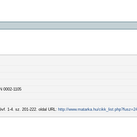
SN 0002-1105
évf. 1-4. sz. 201-222. oldal URL:
http://www.matarka.hu/cikk_list.php?fusz=2