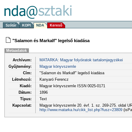
Szótár
KOPI
NDA
Kereső
"Salamon és Markalf" legelső kiadása
Metaadatok
Archívum:
MATARKA: Magyar folyóiratok tartalomjegyzékei
Gyűjtemény:
Magyar könyvszemle
Cím:
"Salamon és Markalf" legelső kiadása
Létrehozó:
Kanyaró Ferencz
Kiadó:
Magyar könyvszemle ISSN 0025-0171
Dátum:
1896
Típus:
Text
Kapcsolat:
Magyar könyvszemle 20. évf. 1. sz. 269-275. oldal U
http://www.matarka.hu/cikk_list.php?fusz=23809
(isPa