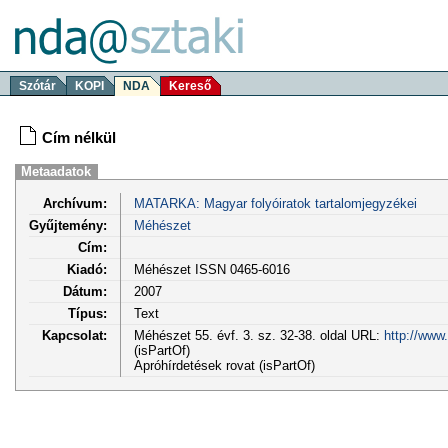
Szótár
KOPI
NDA
Kereső
Cím nélkül
Metaadatok
Archívum:
MATARKA: Magyar folyóiratok tartalomjegyzékei
Gyűjtemény:
Méhészet
Cím:
Kiadó:
Méhészet ISSN 0465-6016
Dátum:
2007
Típus:
Text
Kapcsolat:
Méhészet 55. évf. 3. sz. 32-38. oldal URL:
http://www
(isPartOf)
Apróhírdetések rovat (isPartOf)