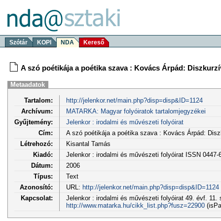
Szótár
KOPI
NDA
Kereső
A szó poétikája a poétika szava : Kovács Árpád: Diszkurzí
Metaadatok
Tartalom:
http://jelenkor.net/main.php?disp=disp&ID=1124
Archívum:
MATARKA: Magyar folyóiratok tartalomjegyzékei
Gyűjtemény:
Jelenkor : irodalmi és művészeti folyóirat
Cím:
A szó poétikája a poétika szava : Kovács Árpád: Disz
Létrehozó:
Kisantal Tamás
Kiadó:
Jelenkor : irodalmi és művészeti folyóirat ISSN 0447-
Dátum:
2006
Típus:
Text
Azonosító:
URL:
http://jelenkor.net/main.php?disp=disp&ID=1124
Kapcsolat:
Jelenkor : irodalmi és művészeti folyóirat 49. évf. 11.
http://www.matarka.hu/cikk_list.php?fusz=22900
(isPa