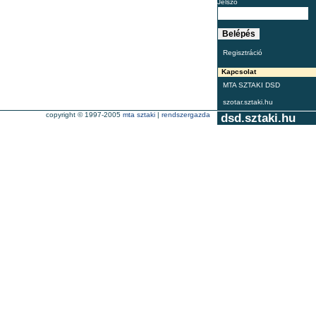
Jelszó
Regisztráció
Kapcsolat
MTA SZTAKI DSD
szotar.sztaki.hu
copyright © 1997-2005
mta sztaki
|
rendszergazda
dsd.sztaki.hu