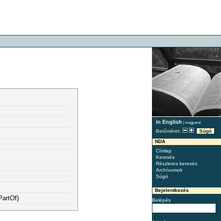
in English
|
magyarul
Betűméret:
Súgó
NDA
Címlap
Keresés
Részletes keresés
Archívumok
Súgó
Bejelentkezés
PartOf)
Belépés