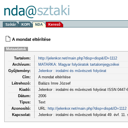
Szótár
KOPI
NDA
Kereső
A mondat eltérítése
Metaadatok
Tartalom:
http://jelenkor.net/main.php?disp=disp&ID=1112
Archívum:
MATARKA: Magyar folyóiratok tartalomjegyzékei
Gyűjtemény:
Jelenkor : irodalmi és művészeti folyóirat
Cím:
A mondat eltérítése
Létrehozó:
Balázs Imre József
Kiadó:
Jelenkor : irodalmi és művészeti folyóirat ISSN 0447-
Dátum:
2006
Típus:
Text
Azonosító:
URL:
http://jelenkor.net/main.php?disp=disp&ID=1112
Kapcsolat:
Jelenkor : irodalmi és művészeti folyóirat 49. évf. 11