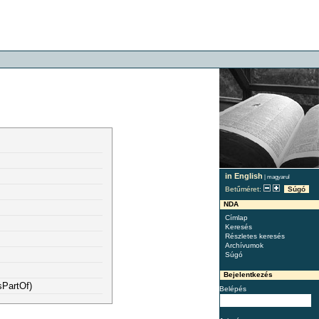
in English
|
magyarul
Betűméret:
Súgó
NDA
Címlap
Keresés
Részletes keresés
Archívumok
Súgó
Bejelentkezés
sPartOf)
Belépés