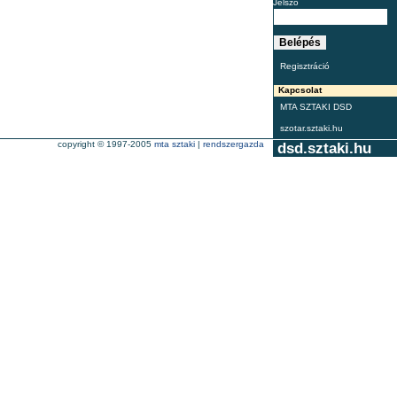
Jelszó
Regisztráció
Kapcsolat
MTA SZTAKI DSD
szotar.sztaki.hu
copyright © 1997-2005
mta sztaki
|
rendszergazda
dsd.sztaki.hu