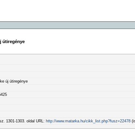
j útiregénye
ke új útiregénye
6425
. sz. 1301-1303. oldal URL:
http://www.matarka.hu/cikk_list.php?fusz=22478
(i