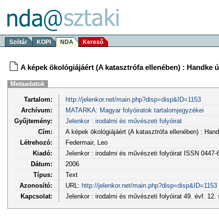
Szótár
KOPI
NDA
Kereső
A képek ökológiájáért (A katasztrófa ellenében) : Handke ú
Metaadatok
Tartalom:
http://jelenkor.net/main.php?disp=disp&ID=1153
Archívum:
MATARKA: Magyar folyóiratok tartalomjegyzékei
Gyűjtemény:
Jelenkor : irodalmi és művészeti folyóirat
Cím:
A képek ökológiájáért (A katasztrófa ellenében) : Hand
Létrehozó:
Federmair, Leo
Kiadó:
Jelenkor : irodalmi és művészeti folyóirat ISSN 0447-
Dátum:
2006
Típus:
Text
Azonosító:
URL:
http://jelenkor.net/main.php?disp=disp&ID=1153
Kapcsolat:
Jelenkor : irodalmi és művészeti folyóirat 49. évf. 12