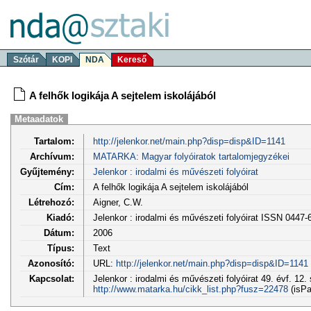
Szótár
KOPI
NDA
Kereső
A felhők logikája A sejtelem iskolájából
Metaadatok
Tartalom:
http://jelenkor.net/main.php?disp=disp&ID=1141
Archívum:
MATARKA: Magyar folyóiratok tartalomjegyzékei
Gyűjtemény:
Jelenkor : irodalmi és művészeti folyóirat
Cím:
A felhők logikája A sejtelem iskolájából
Létrehozó:
Aigner, C.W.
Kiadó:
Jelenkor : irodalmi és művészeti folyóirat ISSN 0447-
Dátum:
2006
Típus:
Text
Azonosító:
URL:
http://jelenkor.net/main.php?disp=disp&ID=1141
Kapcsolat:
Jelenkor : irodalmi és művészeti folyóirat 49. évf. 12.
http://www.matarka.hu/cikk_list.php?fusz=22478
(isPa