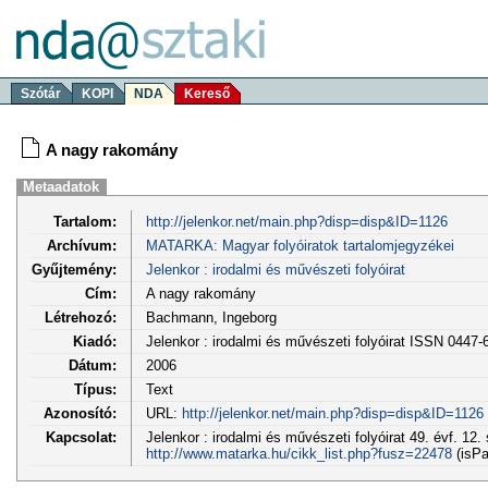
Szótár
KOPI
NDA
Kereső
A nagy rakomány
Metaadatok
Tartalom:
http://jelenkor.net/main.php?disp=disp&ID=1126
Archívum:
MATARKA: Magyar folyóiratok tartalomjegyzékei
Gyűjtemény:
Jelenkor : irodalmi és művészeti folyóirat
Cím:
A nagy rakomány
Létrehozó:
Bachmann, Ingeborg
Kiadó:
Jelenkor : irodalmi és művészeti folyóirat ISSN 0447-
Dátum:
2006
Típus:
Text
Azonosító:
URL:
http://jelenkor.net/main.php?disp=disp&ID=1126
Kapcsolat:
Jelenkor : irodalmi és művészeti folyóirat 49. évf. 12.
http://www.matarka.hu/cikk_list.php?fusz=22478
(isPa