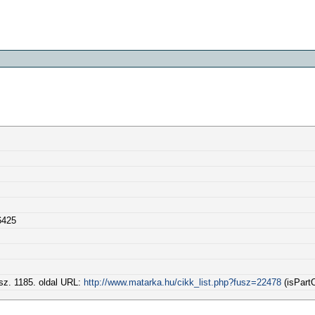
6425
 sz. 1185. oldal URL:
http://www.matarka.hu/cikk_list.php?fusz=22478
(isPartO