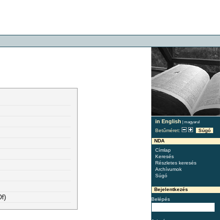
in English
|
magyarul
Betűméret:
Súgó
NDA
Címlap
Keresés
Részletes keresés
Archívumok
Súgó
Bejelentkezés
f)
Belépés