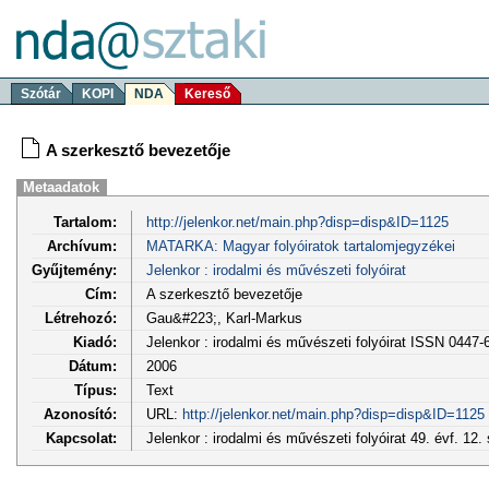
Szótár
KOPI
NDA
Kereső
A szerkesztő bevezetője
Metaadatok
Tartalom:
http://jelenkor.net/main.php?disp=disp&ID=1125
Archívum:
MATARKA: Magyar folyóiratok tartalomjegyzékei
Gyűjtemény:
Jelenkor : irodalmi és művészeti folyóirat
Cím:
A szerkesztő bevezetője
Létrehozó:
Gau&#223;, Karl-Markus
Kiadó:
Jelenkor : irodalmi és művészeti folyóirat ISSN 0447-
Dátum:
2006
Típus:
Text
Azonosító:
URL:
http://jelenkor.net/main.php?disp=disp&ID=1125
Kapcsolat:
Jelenkor : irodalmi és művészeti folyóirat 49. évf. 12.