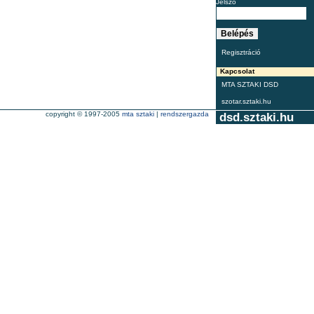
Jelszó
Regisztráció
Kapcsolat
MTA SZTAKI DSD
szotar.sztaki.hu
copyright © 1997-2005
mta sztaki
|
rendszergazda
dsd.sztaki.hu