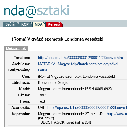
Szótár
KOPI
NDA
Kereső
(Róma) Vigyázó szemetek Londonra vessétek!
Metaadatok
Tartalom:
http://epa.oszk.hu/00000/00012/00011/23benve.htm
Archívum:
MATARKA: Magyar folyóiratok tartalomjegyzékei
Gyűjtemény:
Lettre
Cím:
(Róma) Vigyázó szemetek Londonra vessétek!
Létrehozó:
Benvenuto, Sergio
Kiadó:
Magyar Lettre Internationale ISSN 0866-692X
Dátum:
1997
Típus:
Text
Azonosító:
URL:
http://epa.oszk.hu/00000/00012/00011/23benve.
Kapcsolat:
Magyar Lettre Internationale 27. sz. URL:
http://www.
(isPartOf)
TUDÓSÍTÁSOK rovat (isPartOf)