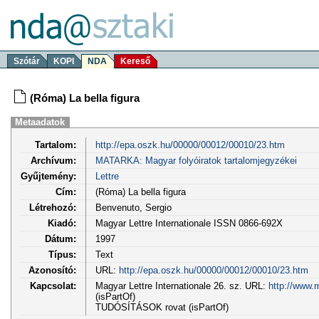
Szótár
KOPI
NDA
Kereső
(Róma) La bella figura
Metaadatok
Tartalom:
http://epa.oszk.hu/00000/00012/00010/23.htm
Archívum:
MATARKA: Magyar folyóiratok tartalomjegyzékei
Gyűjtemény:
Lettre
Cím:
(Róma) La bella figura
Létrehozó:
Benvenuto, Sergio
Kiadó:
Magyar Lettre Internationale ISSN 0866-692X
Dátum:
1997
Típus:
Text
Azonosító:
URL:
http://epa.oszk.hu/00000/00012/00010/23.htm
Kapcsolat:
Magyar Lettre Internationale 26. sz. URL:
http://www.
(isPartOf)
TUDÓSÍTÁSOK rovat (isPartOf)