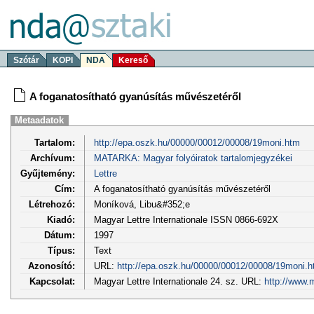
Szótár
KOPI
NDA
Kereső
A foganatosítható gyanúsítás művészetéről
Metaadatok
Tartalom:
http://epa.oszk.hu/00000/00012/00008/19moni.htm
Archívum:
MATARKA: Magyar folyóiratok tartalomjegyzékei
Gyűjtemény:
Lettre
Cím:
A foganatosítható gyanúsítás művészetéről
Létrehozó:
Moníková, Libu&#352;e
Kiadó:
Magyar Lettre Internationale ISSN 0866-692X
Dátum:
1997
Típus:
Text
Azonosító:
URL:
http://epa.oszk.hu/00000/00012/00008/19moni.
Kapcsolat:
Magyar Lettre Internationale 24. sz. URL:
http://www.