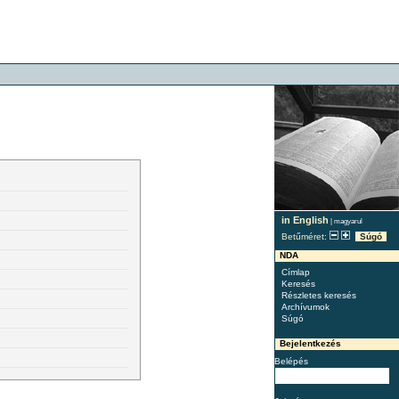
in English
|
magyarul
Betűméret:
Súgó
NDA
Címlap
Keresés
Részletes keresés
Archívumok
Súgó
Bejelentkezés
Belépés