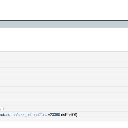
htm
matarka.hu/cikk_list.php?fusz=23360
(isPartOf)