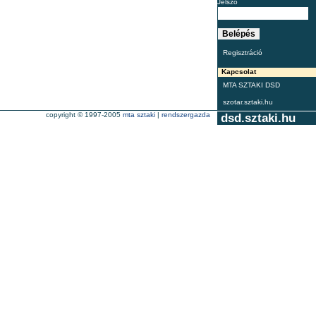
Jelszó
Regisztráció
Kapcsolat
MTA SZTAKI DSD
szotar.sztaki.hu
copyright © 1997-2005
mta sztaki
|
rendszergazda
dsd.sztaki.hu