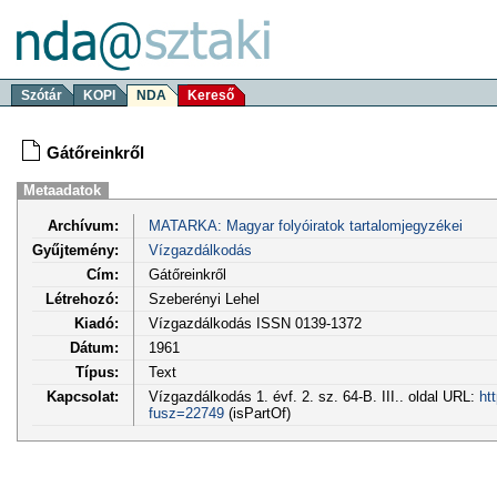
Szótár
KOPI
NDA
Kereső
Gátőreinkről
Metaadatok
Archívum:
MATARKA: Magyar folyóiratok tartalomjegyzékei
Gyűjtemény:
Vízgazdálkodás
Cím:
Gátőreinkről
Létrehozó:
Szeberényi Lehel
Kiadó:
Vízgazdálkodás ISSN 0139-1372
Dátum:
1961
Típus:
Text
Kapcsolat:
Vízgazdálkodás 1. évf. 2. sz. 64-B. III.. oldal URL:
ht
fusz=22749
(isPartOf)