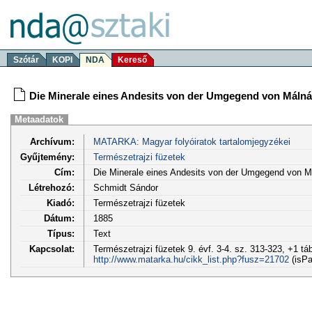
Szótár
KOPI
NDA
Kereső
Die Minerale eines Andesits von der Umgegend von Máln
Metaadatok
Archívum:
MATARKA: Magyar folyóiratok tartalomjegyzékei
Gyűjtemény:
Természetrajzi füzetek
Cím:
Die Minerale eines Andesits von der Umgegend von M
Létrehozó:
Schmidt Sándor
Kiadó:
Természetrajzi füzetek
Dátum:
1885
Típus:
Text
Kapcsolat:
Természetrajzi füzetek 9. évf. 3-4. sz. 313-323, +1 táb
http://www.matarka.hu/cikk_list.php?fusz=21702
(isPa