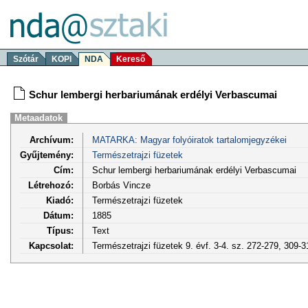
Szótár
KOPI
NDA
Kereső
Schur lembergi herbariumának erdélyi Verbascumai
Metaadatok
Archívum:
MATARKA: Magyar folyóiratok tartalomjegyzékei
Gyűjtemény:
Természetrajzi füzetek
Cím:
Schur lembergi herbariumának erdélyi Verbascumai
Létrehozó:
Borbás Vincze
Kiadó:
Természetrajzi füzetek
Dátum:
1885
Típus:
Text
Kapcsolat:
Természetrajzi füzetek 9. évf. 3-4. sz. 272-279, 309-