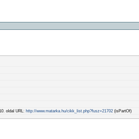
310. oldal URL:
http://www.matarka.hu/cikk_list.php?fusz=21702
(isPartOf)