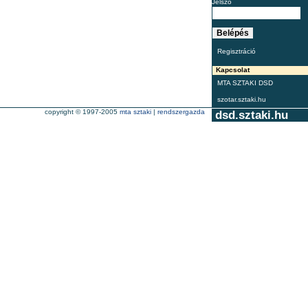
Jelszó
Regisztráció
Kapcsolat
MTA SZTAKI DSD
szotar.sztaki.hu
copyright © 1997-2005
mta sztaki
|
rendszergazda
dsd.sztaki.hu