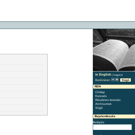
in English
|
magyarul
Betűméret:
Súgó
NDA
Címlap
Keresés
Részletes keresés
Archívumok
Súgó
Bejelentkezés
Belépés