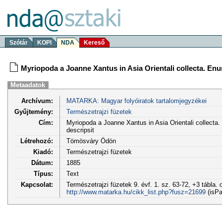
Szótár
KOPI
NDA
Kereső
Myriopoda a Joanne Xantus in Asia Orientali collecta. En
Metaadatok
Archívum:
MATARKA: Magyar folyóiratok tartalomjegyzékei
Gyűjtemény:
Természetrajzi füzetek
Cím:
Myriopoda a Joanne Xantus in Asia Orientali collecta
descripsit
Létrehozó:
Tömösváry Ödön
Kiadó:
Természetrajzi füzetek
Dátum:
1885
Típus:
Text
Kapcsolat:
Természetrajzi füzetek 9. évf. 1. sz. 63-72, +3 tábla. 
http://www.matarka.hu/cikk_list.php?fusz=21699
(isPa