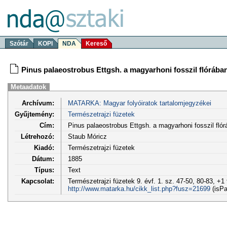
Szótár
KOPI
NDA
Kereső
Pinus palaeostrobus Ettgsh. a magyarhoni fosszil flórába
Metaadatok
Archívum:
MATARKA: Magyar folyóiratok tartalomjegyzékei
Gyűjtemény:
Természetrajzi füzetek
Cím:
Pinus palaeostrobus Ettgsh. a magyarhoni fosszil flór
Létrehozó:
Staub Móricz
Kiadó:
Természetrajzi füzetek
Dátum:
1885
Típus:
Text
Kapcsolat:
Természetrajzi füzetek 9. évf. 1. sz. 47-50, 80-83, +1 
http://www.matarka.hu/cikk_list.php?fusz=21699
(isPa