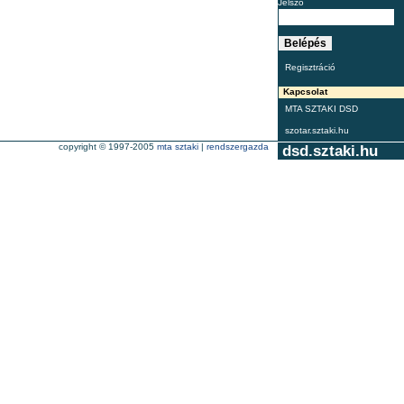
Jelszó
Regisztráció
Kapcsolat
MTA SZTAKI DSD
szotar.sztaki.hu
copyright © 1997-2005
mta sztaki
|
rendszergazda
dsd.sztaki.hu