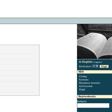
in English
|
magyarul
Betűméret:
Súgó
NDA
Címlap
Keresés
Részletes keresés
Archívumok
Súgó
Bejelentkezés
Belépés