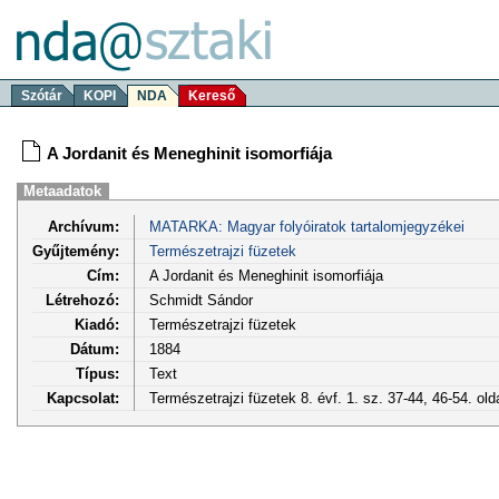
Szótár
KOPI
NDA
Kereső
A Jordanit és Meneghinit isomorfiája
Metaadatok
Archívum:
MATARKA: Magyar folyóiratok tartalomjegyzékei
Gyűjtemény:
Természetrajzi füzetek
Cím:
A Jordanit és Meneghinit isomorfiája
Létrehozó:
Schmidt Sándor
Kiadó:
Természetrajzi füzetek
Dátum:
1884
Típus:
Text
Kapcsolat:
Természetrajzi füzetek 8. évf. 1. sz. 37-44, 46-54. ol