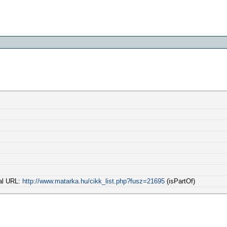
dal URL:
http://www.matarka.hu/cikk_list.php?fusz=21695
(isPartOf)