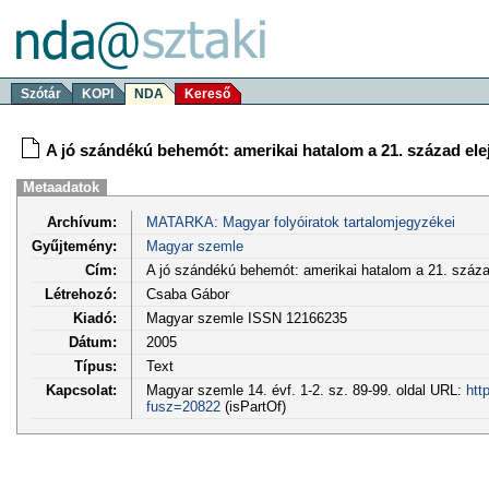
Szótár
KOPI
NDA
Kereső
A jó szándékú behemót: amerikai hatalom a 21. század ele
Metaadatok
Archívum:
MATARKA: Magyar folyóiratok tartalomjegyzékei
Gyűjtemény:
Magyar szemle
Cím:
A jó szándékú behemót: amerikai hatalom a 21. száza
Létrehozó:
Csaba Gábor
Kiadó:
Magyar szemle ISSN 12166235
Dátum:
2005
Típus:
Text
Kapcsolat:
Magyar szemle 14. évf. 1-2. sz. 89-99. oldal URL:
htt
fusz=20822
(isPartOf)