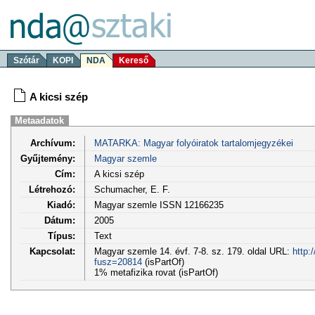
Szótár
KOPI
NDA
Kereső
A kicsi szép
Metaadatok
Archívum:
MATARKA: Magyar folyóiratok tartalomjegyzékei
Gyűjtemény:
Magyar szemle
Cím:
A kicsi szép
Létrehozó:
Schumacher, E. F.
Kiadó:
Magyar szemle ISSN 12166235
Dátum:
2005
Típus:
Text
Kapcsolat:
Magyar szemle 14. évf. 7-8. sz. 179. oldal URL:
http:
fusz=20814
(isPartOf)
1% metafizika rovat (isPartOf)