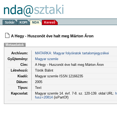
Szótár
KOPI
NDA
Kereső
A Hegy - Huszonöt éve halt meg Márton Áron
Metaadatok
Archívum:
MATARKA: Magyar folyóiratok tartalomjegyzékei
Gyűjtemény:
Magyar szemle
Cím:
A Hegy - Huszonöt éve halt meg Márton Áron
Létrehozó:
Török Bálint
Kiadó:
Magyar szemle ISSN 12166235
Dátum:
2005
Típus:
Text
Kapcsolat:
Magyar szemle 14. évf. 7-8. sz. 120-139. oldal URL:
h
fusz=20814
(isPartOf)