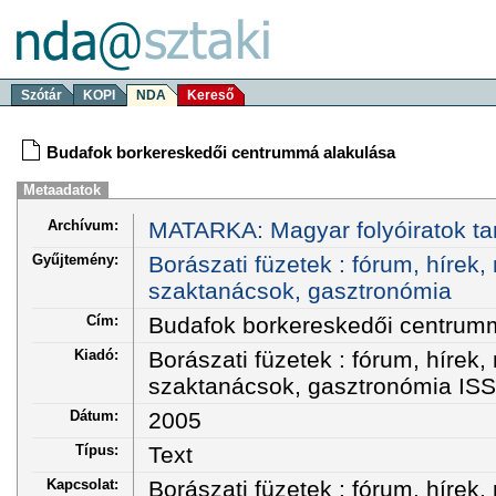
Szótár
KOPI
NDA
Kereső
Budafok borkereskedői centrummá alakulása
Metaadatok
Archívum:
MATARKA: Magyar folyóiratok ta
Gyűjtemény:
Borászati füzetek : fórum, hírek,
szaktanácsok, gasztronómia
Cím:
Budafok borkereskedői centrum
Kiadó:
Borászati füzetek : fórum, hírek,
szaktanácsok, gasztronómia IS
Dátum:
2005
Típus:
Text
Kapcsolat:
Borászati füzetek : fórum, hírek,