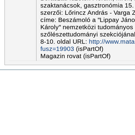
szaktanácsok, gasztronómia 15. é
szerzői: Lőrincz András - Varga 
címe: Beszámoló a "Lippay Jáno
Károly" nemzetközi tudományos
szőlészettudományi szekciójának 
8-10. oldal URL:
http://www.mata
fusz=19903
(isPartOf)
Magazin rovat (isPartOf)